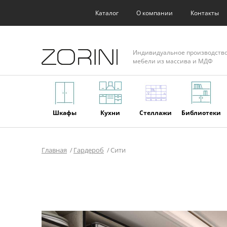
Каталог
О компании
Контакты
Индивидуальное производств
мебели из массива и МДФ
Шкафы
Кухни
Стеллажи
Библиотеки
Главная
Гардероб
Сити
Фасады
Торговое
Мягкая
Мебель из
оборудование
мебель
массива