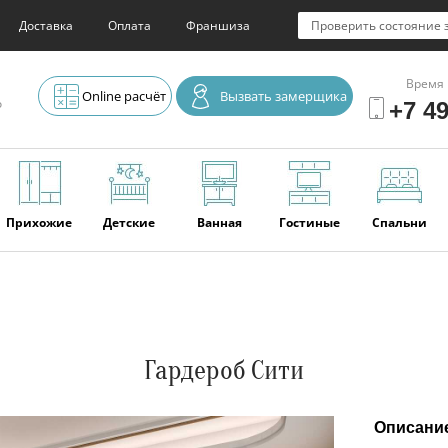
Доставка
Оплата
Франшиза
Проверить состояние 
Время 
Online расчёт
Вызвать замерщика
о
+7 49
Прихожие
Детские
Ванная
Гостиные
Спальни
Элитная
Серванты и
Офис
Наши
Отзывы
мебель
буфеты
последние
работы
Гардероб Сити
Описани