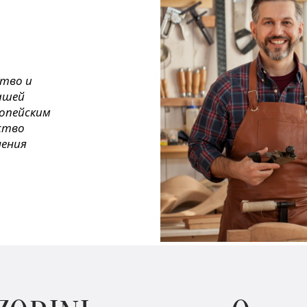
ство и
ашей
ропейским
ество
нения