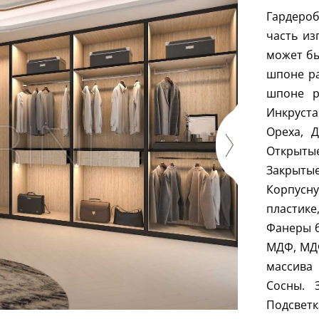
Гардеро
часть из
может бы
шпоне ра
шпоне р
Инкруст
Ореха, Д
Открыты
Закрыты
Корпусну
пластик
Фанеры 
МДФ, МДФ
массива 
Сосны. 
Подсве