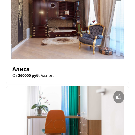
Алиса
От
260000 руб.
/м.пог.