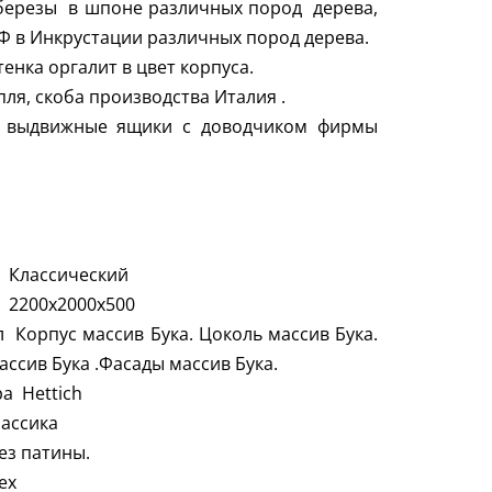
березы в шпоне различных пород дерева,
 в Инкрустации различных пород дерева.
тенка оргалит в цвет корпуса.
пля, скоба производства Италия .
, выдвижные ящики с доводчиком фирмы
Классический
2200х2000х500
 Корпус массив Бука. Цоколь массив Бука.
ассив Бука .Фасады массив Бука.
ра
Hettich
ассика
ез патины.
ех