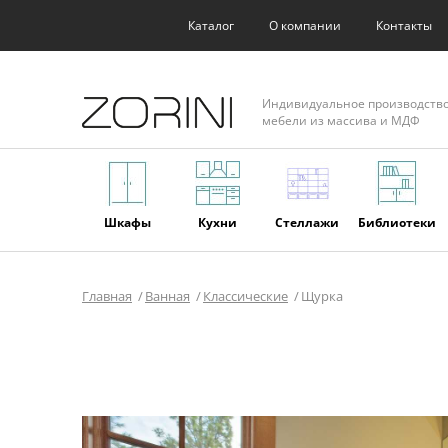
Каталог
О компании
Контакты
Индивидуальное производств
мебели из массива и МДФ
Шкафы
Кухни
Стеллажи
Библиотеки
Главная
Ванная
Классические
Щурка
Фасады
Торговое
Мягкая
Мебель из
оборудование
мебель
массива