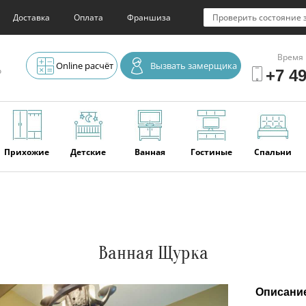
Доставка
Оплата
Франшиза
Проверить состояние 
Время 
Online расчёт
Вызвать замерщика
о
+7 49
Прихожие
Детские
Ванная
Гостиные
Спальни
Элитная
Серванты и
Офис
Наши
Отзывы
мебель
буфеты
последние
работы
Ванная Щурка
Описани