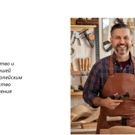
ство и
ашей
ропейским
ество
нения