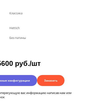
Классика
Hettich
Без патины
5600 руб./шт
жные конфигурации
Заказать
нтересующую вас информацию написав нам или
нок