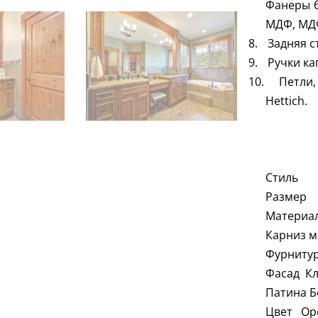
Фанеры 
МДФ, МДФ
8.
Задняя с
9.
Ручки ка
10.
Петли
Hettich
.
Стиль 
Размер 
Материал
Карниз м
Фурниту
Фасад Кл
Патина Б
Цвет Ор