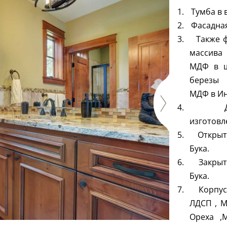
1.
Тумба в 
2.
Фасадная
3.
Также 
массива 
МДФ в ш
березы 
МДФ в Ин
4.
изготовл
5.
Открыт
Бука.
6.
Закрыт
Бука.
7.
Корпус
ЛДСП , М
Ореха ,