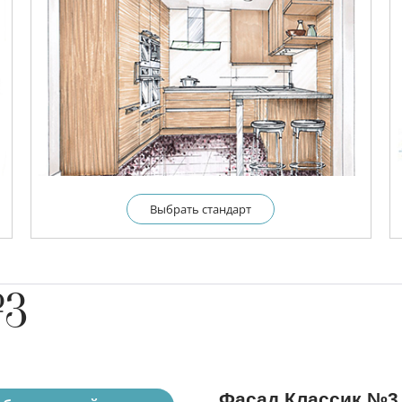
Выбрать cтандарт
№3
Фасад Классик №3