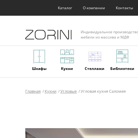
Каталог
О компании
Контакты
Индивидуальное производств
мебели из массива и МДФ
Шкафы
Кухни
Стеллажи
Библиотеки
Главная
Кухни
Угловые
Угловая кухня Саломея
Фасады
Торговое
Мягкая
Мебель из
оборудование
мебель
массива