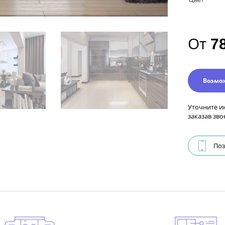
От
7
Возмо
Уточните и
заказав зво
Поз