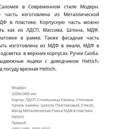
аломея в Современном стиле Модерн.
я часть изготовлена из Металлической
ДФ в пластике. Корпусную часть можно
ить как из ЛДСП, Массива, Шпона, МДФ.
матовое в рамке. Также фасадная часть
ыть изготовлена из МДФ в эмали, МДФ в
одсветка в верхних корпусах. Ручки Скоба.
выдвижные ящики с доводчиком
Hettich
.
д посуду врезная
Hettich
.
Модерн
2200х2400 мм
Корпус ЛДСП. Столешница Камень. Стеновая
панель камень. Цоколь Пластиковый, Стекло,
Фасад Металлическая Рамка МДФ в пластике.
Hettich
Прямой
ARPA 4485, ARPA 9010