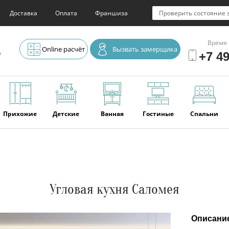
Доставка
Оплата
Франшиза
Проверить состояние 
Время 
Online расчёт
Вызвать замерщика
о
+7 49
Прихожие
Детские
Ванная
Гостиные
Спальни
Элитная
Серванты и
Офис
Наши
Отзывы
мебель
буфеты
последние
работы
Угловая кухня Саломея
Описани