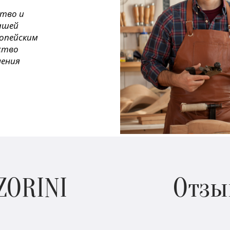
ство и
ашей
ропейским
ество
нения
ZORINI
Отзы