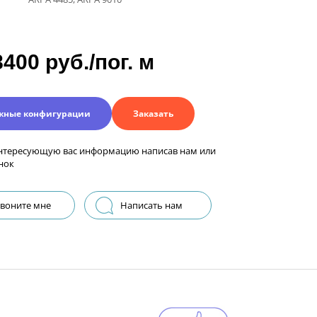
8400 руб./пог. м
жные конфигурации
Заказать
нтересующую вас информацию написав нам или
нок
воните мне
Написать нам