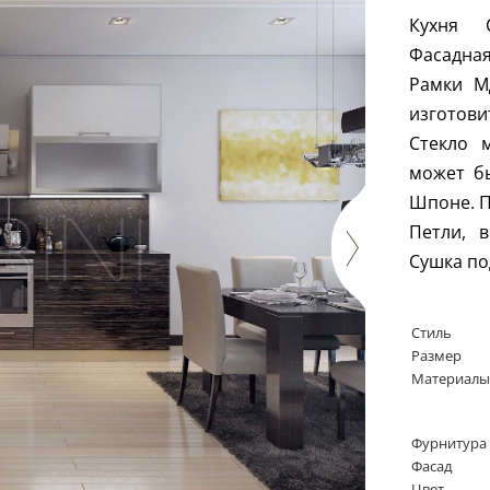
Кухня С
Фасадна
Рамки М
изготов
Стекло 
может б
Шпоне. П
Петли, 
Сушка по
Стиль
Размер
Материалы
Фурнитура
Фасад
Цвет