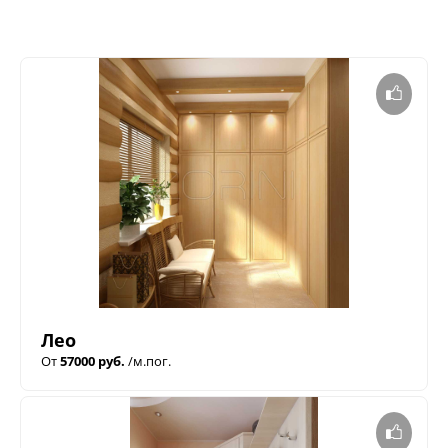
Лео
От
57000 руб.
/м.пог.