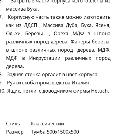
6.
Закрытые части корпуса изготовлены из
массива Бука.
7.
Корпусную часть также можно изготовить
как из ЛДСП , Массива Дуба, Бука, Ясеня,
Ольхи, Березы , Ореха ,МДФ в Шпона
различных пород дерева, Фанеры березы
в шпоне различных пород дерева, МДФ,
МДФ в Инкрустации различных пород
дерева.
8.
Задняя стенка оргалит в цвет корпуса.
9.
Ручки скоба производства Италия .
10.
Ящик, петли с доводчиком фирмы
Hettich
.
Стиль Классический
Размер Тумба 500х1500х500