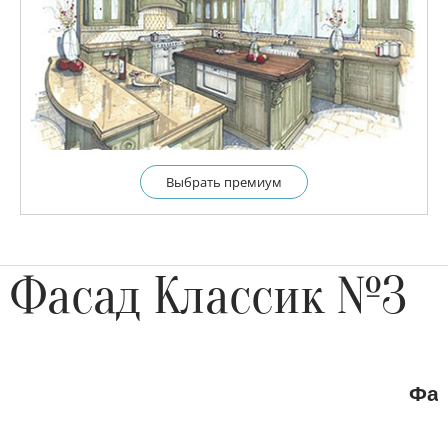
Выбрать премиум
Фасад Классик №3
Фас