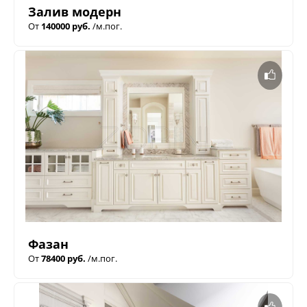
Залив модерн
От
140000 руб.
/м.пог.
Фазан
От
78400 руб.
/м.пог.