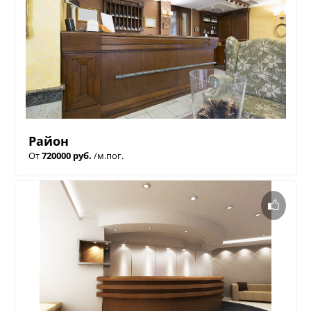
Район
От
720000 руб.
/м.пог.