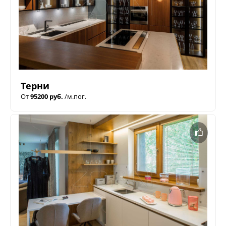
Терни
От
95200 руб.
/м.пог.