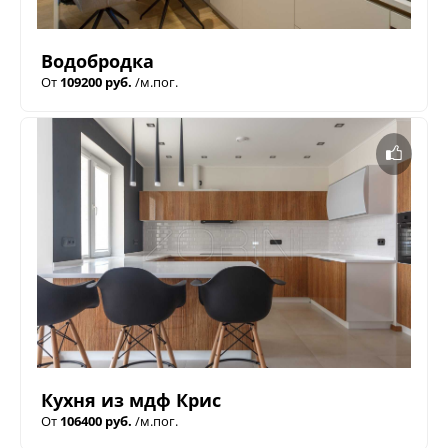
Водобродка
От
109200 руб.
/м.пог.
Кухня из мдф Крис
От
106400 руб.
/м.пог.