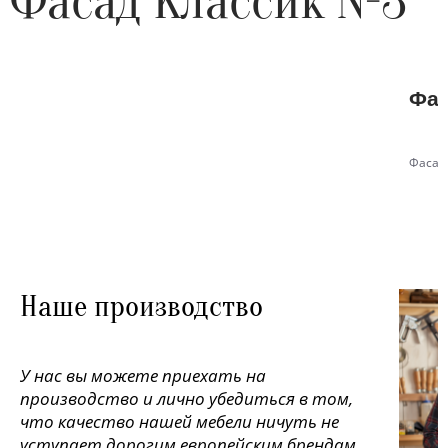
Фасад Классик №3
Фас
Фасад
Наше производство
У нас вы можете приехать на
производство и лично убедиться в том,
что качество нашей мебели ничуть не
уступает дорогим европейским брендам.