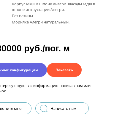
Корпус МДФ в шпоне Анегри. Фасады МДФ в
шпоне инкрустации Анегри.
Без патины
Морилка Алегри натуральный.
80000 руб./пог. м
жные конфигурации
Заказать
нтересующую вас информацию написав нам или
нок
воните мне
Написать нам