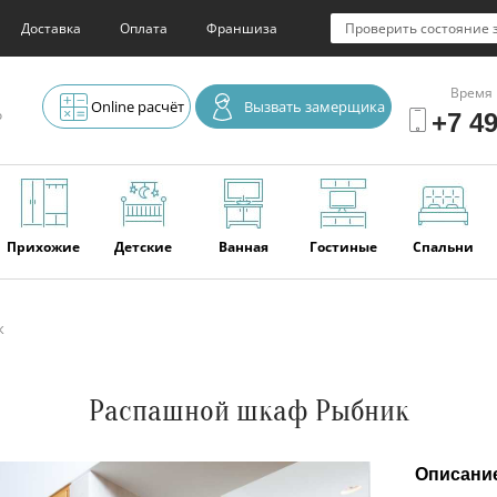
Доставка
Оплата
Франшиза
Проверить состояние 
Время 
Online расчёт
Вызвать замерщика
о
+7 49
Прихожие
Детские
Ванная
Гостиные
Спальни
к
Элитная
Серванты и
Офис
Наши
Отзывы
мебель
буфеты
последние
работы
Распашной шкаф Рыбник
Описани