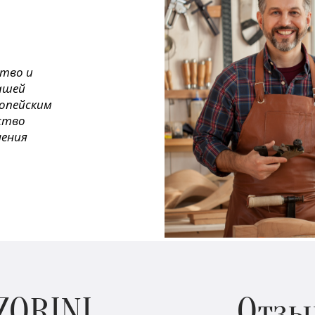
ство и
ашей
ропейским
ество
нения
ZORINI
Отзы