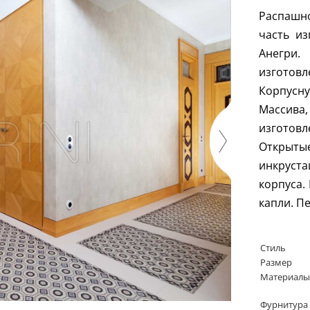
Распашно
часть и
Анегри
изготов
Корпусн
Массив
изготов
Открытые
инкруст
корпуса.
капли. П
Стиль
Размер
Материалы
Фурнитура