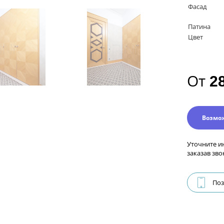
Фасад
Патина
Цвет
От
2
Возмо
Уточните и
заказав зво
Поз