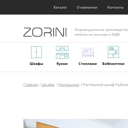
Каталог
О компании
Контакты
Индивидуальное производств
мебели из массива и МДФ
Шкафы
Кухни
Стеллажи
Библиотеки
Главная
Шкафы
Распашные
Распашной шкаф Рыбни
Фасады
Торговое
Мягкая
Мебель из
оборудование
мебель
массива