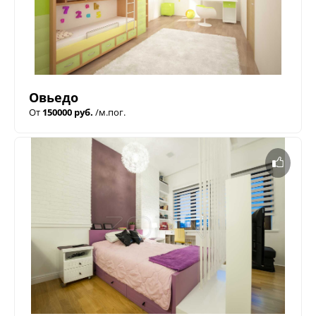
Овьедо
От
150000 руб.
/м.пог.