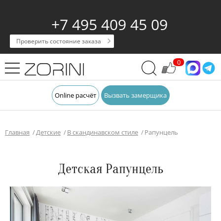
+7 495 409 45 09
Проверить состояние заказа
0
Online расчёт
Вызвать замерщика
Главная
Детские
В скандинавском стиле
Рапунцель
Детская Рапунцель