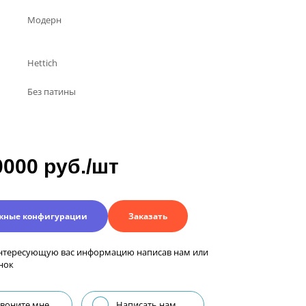
Модерн
Hettich
Без патины
0000 руб./шт
жные конфигурации
Заказать
нтересующую вас информацию написав нам или
нок
воните мне
Написать нам