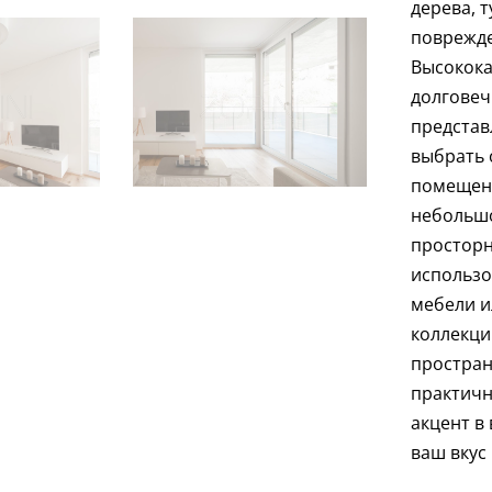
дерева, 
поврежде
Высокока
долговеч
представ
выбрать 
помещени
небольшо
просторн
использо
мебели и
коллекци
простран
практичн
акцент в
ваш вкус