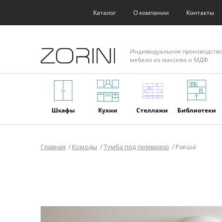
Каталог
О компании
Контакты
Индивидуальное производств
мебели из массива и МДФ
Шкафы
Кухни
Стеллажи
Библиотеки
Главная
Комоды
Тумба под телевизор
Ракша
Фасады
Торговое
Мягкая
Мебель из
оборудование
мебель
массива