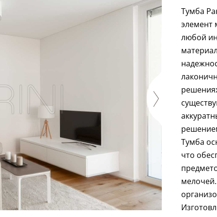
Тумба Ра
элемент 
любой ин
материал
надежнос
лаконичн
решениях
существу
аккуратн
решением
Тумба ос
что обес
предмето
мелочей.
организо
Изготовл