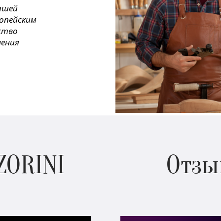
ашей
ропейским
ество
нения
ZORINI
Отзы