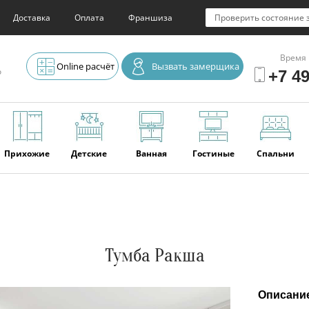
Доставка
Оплата
Франшиза
Проверить состояние 
Время 
Online расчёт
Вызвать замерщика
о
+7 49
Прихожие
Детские
Ванная
Гостиные
Спальни
Элитная
Серванты и
Офис
Наши
Отзывы
мебель
буфеты
последние
работы
Тумба Ракша
Описани