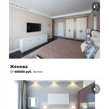
Женева
От
680000 руб.
/м.пог.