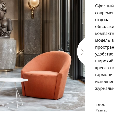
Офисный
совреме
отдыха
обволак
компакт
модель в
простра
удобств
широкий
кресло п
гармон
исполне
журнальн
Стиль
Размер