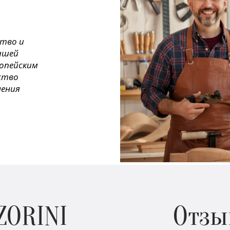
ство и
ашей
ропейским
ество
нения
ZORINI
Отзы