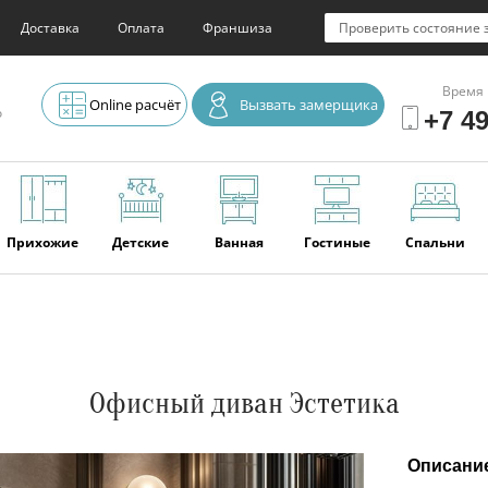
Доставка
Оплата
Франшиза
Проверить состояние 
Время 
Online расчёт
Вызвать замерщика
о
+7 49
Прихожие
Детские
Ванная
Гостиные
Спальни
Элитная
Серванты и
Офис
Наши
Отзывы
мебель
буфеты
последние
работы
Офисный диван Эстетика
Описани