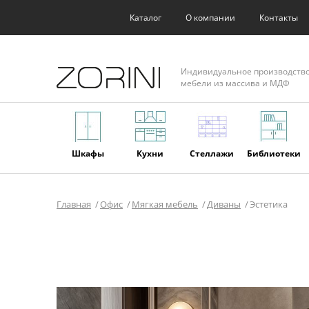
Каталог
О компании
Контакты
Индивидуальное производств
мебели из массива и МДФ
Шкафы
Кухни
Стеллажи
Библиотеки
Главная
Офис
Мягкая мебель
Диваны
Эстетика
Фасады
Торговое
Мягкая
Мебель из
оборудование
мебель
массива