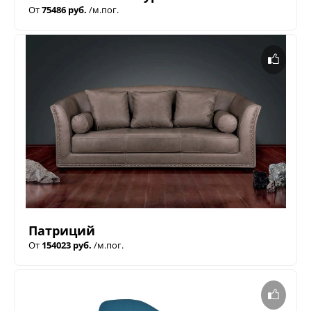
От
75486 руб.
/м.пог.
Патриций
От
154023 руб.
/м.пог.