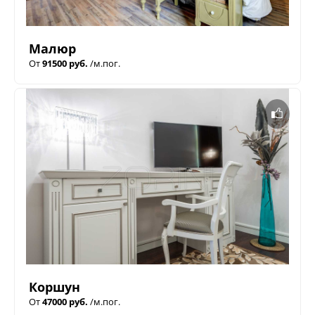
Малюр
От
91500 руб.
/м.пог.
Коршун
От
47000 руб.
/м.пог.