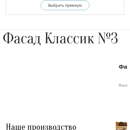
Выбрать премиум
Фасад Классик №3
Фас
Фасад
Наше производство