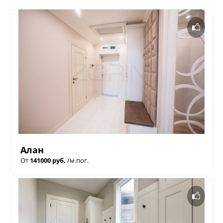
Алан
От
141000 руб.
/м.пог.