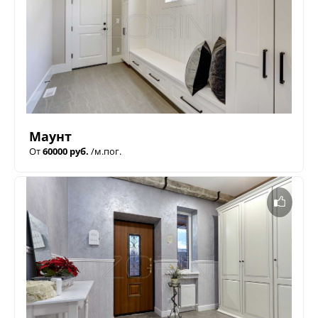
Маунт
От
60000 руб.
/м.пог.