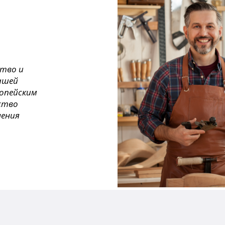
ство и
ашей
ропейским
ество
нения