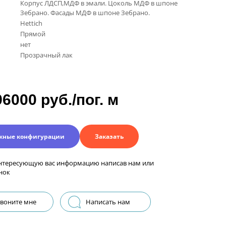
Корпус ЛДСП,МДФ в эмали. Цоколь МДФ в шпоне
Зебрано. Фасады МДФ в шпоне Зебрано.
Hettich
Прямой
нет
Прозрачный лак
96000 руб./пог. м
жные конфигурации
Заказать
нтересующую вас информацию написав нам или
нок
воните мне
Написать нам