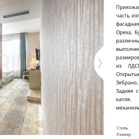
Прихожа
часть из
фасадная
Ореха, Б
различны
выполн
размеров
из ЛДС
Открыты
Зебрано
Задняя с
капля.
механизм
Стиль
Размер