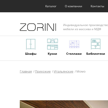
Каталог
О компании
Контакты
Индивидуальное производств
мебели из массива и МДФ
Шкафы
Кухни
Стеллажи
Библиотеки
Главная
Прихожие
Итальянские
Момо
Фасады
Торговое
Мягкая
Мебель из
оборудование
мебель
массива