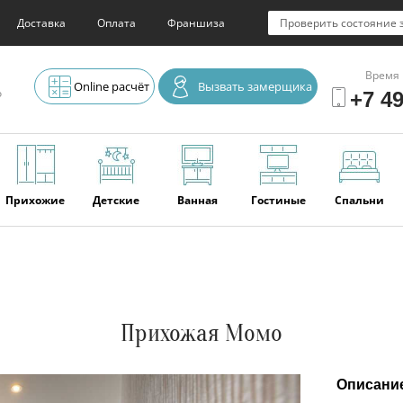
Доставка
Оплата
Франшиза
Проверить состояние 
Время 
Online расчёт
Вызвать замерщика
о
+7 49
Прихожие
Детские
Ванная
Гостиные
Спальни
Элитная
Серванты и
Офис
Наши
Отзывы
мебель
буфеты
последние
работы
Прихожая Момо
Описани