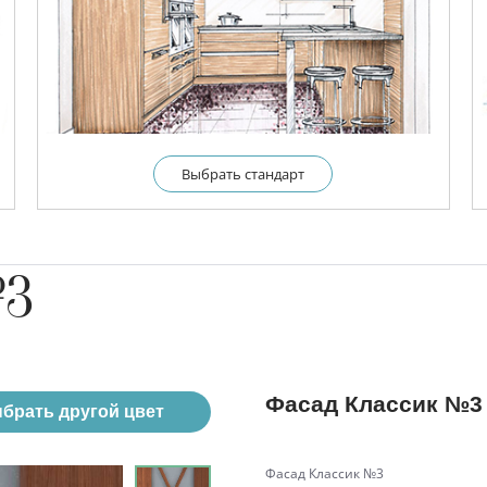
Выбрать cтандарт
№3
Фасад Классик №3
брать другой цвет
Фасад Классик №3