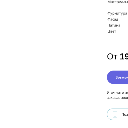
Материалы
Фурнитура
Фасад
Патина
Цвет
От
1
Возмо
Уточните и
заказав зво
Поз