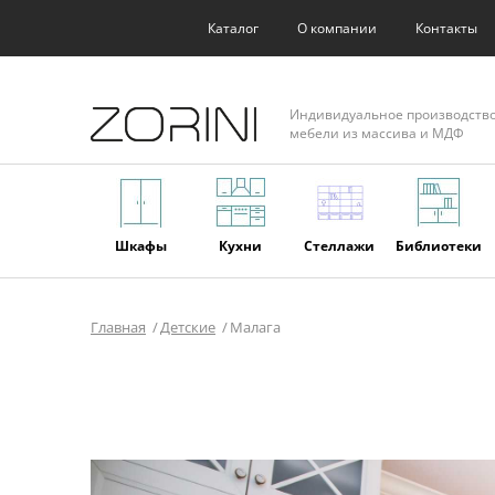
Каталог
О компании
Контакты
Индивидуальное производств
мебели из массива и МДФ
Шкафы
Кухни
Стеллажи
Библиотеки
Главная
Детские
Малага
Фасады
Торговое
Мягкая
Мебель из
оборудование
мебель
массива