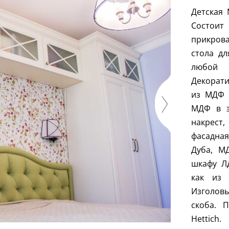
Детская 
Состоит
прикров
стола дл
любой 
Декорат
из МДФ 
МДФ в э
накрест
фасадная
Дуба, М
шкафу Л
как из 
Изголовь
скоба. 
Hettich
.