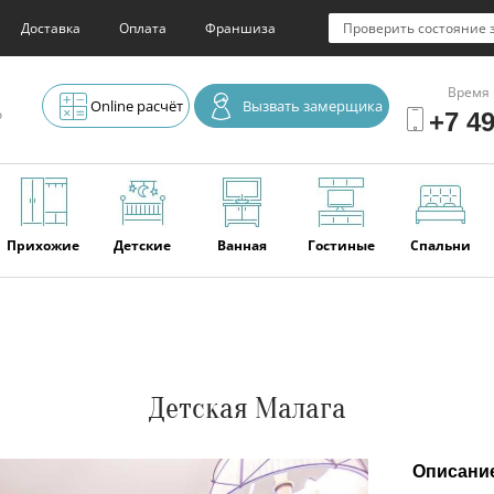
Доставка
Оплата
Франшиза
Проверить состояние 
Время 
Online расчёт
Вызвать замерщика
о
+7 49
Прихожие
Детские
Ванная
Гостиные
Спальни
Элитная
Серванты и
Офис
Наши
Отзывы
мебель
буфеты
последние
работы
Детская Малага
Описани