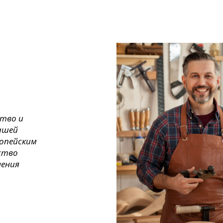
ство и
ашей
ропейским
ество
нения