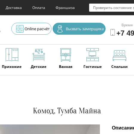
Доставка
Оплата
Франшиза
Проверить состояние 
Время 
Online расчёт
Вызвать замерщика
о
+7 49
Прихожие
Детские
Ванная
Гостиные
Спальни
Элитная
Серванты и
Офис
Наши
Отзывы
мебель
буфеты
последние
работы
Комод, Тумба Майна
Описани