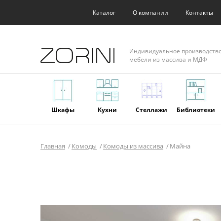
Каталог
О компании
Контакты
Индивидуальное производств
мебели из массива и МДФ
Шкафы
Кухни
Стеллажи
Библиотеки
Главная
Комоды
Комоды из массива
Майна
Фасады
Торговое
Мягкая
Мебель из
оборудование
мебель
массива