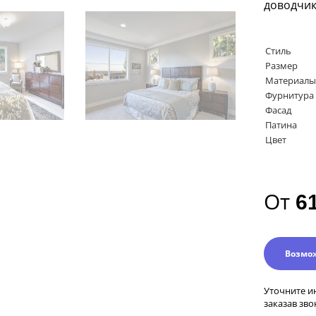
доводчи
Стиль
Размер
Материалы
Фурнитура
Фасад
Патина
Цвет
От
6
Возмо
Уточните и
заказав зво