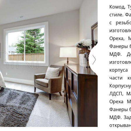
Комод, 
стиле. Ф
с резьб
изготовл
Ореха, 
Фанеры 
МДФ. Де
изготов
корпуса
части к
Корпусн
ЛДСП, Ма
Ореха М
Фанеры 
МДФ. Зад
открыва