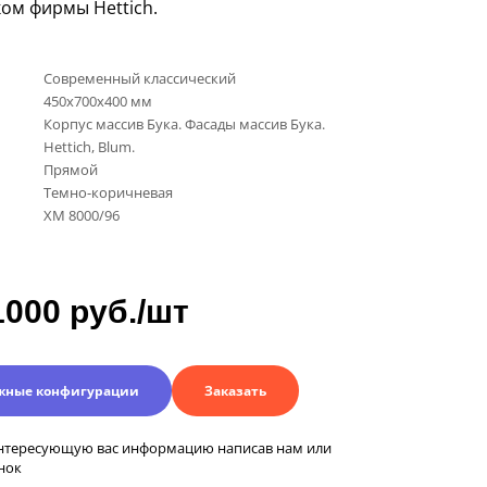
ком фирмы
Hettich
.
Современный классический
450х700х400 мм
Корпус массив Бука. Фасады массив Бука.
Hettich, Blum.
Прямой
Темно-коричневая
XM 8000/96
1000 руб./шт
жные конфигурации
Заказать
нтересующую вас информацию написав нам или
нок