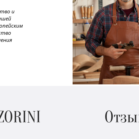
ство и
ашей
ропейским
ество
нения
ZORINI
Отзы