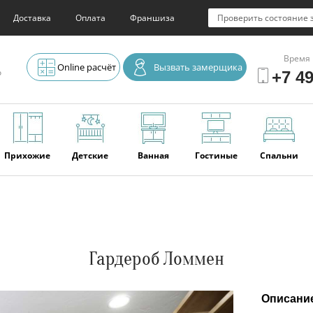
Доставка
Оплата
Франшиза
Проверить состояние 
Время 
Online расчёт
Вызвать замерщика
о
+7 49
Прихожие
Детские
Ванная
Гостиные
Спальни
Элитная
Серванты и
Офис
Наши
Отзывы
мебель
буфеты
последние
работы
Гардероб Ломмен
Описани