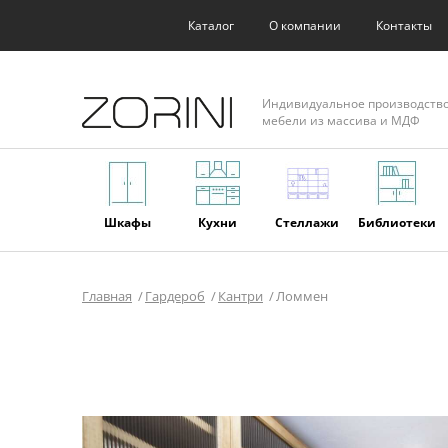
Каталог
О компании
Контакты
Индивидуальное производств
мебели из массива и МДФ
Шкафы
Кухни
Стеллажи
Библиотеки
Главная
Гардероб
Кантри
Ломмен
Фасады
Торговое
Мягкая
Мебель из
оборудование
мебель
массива