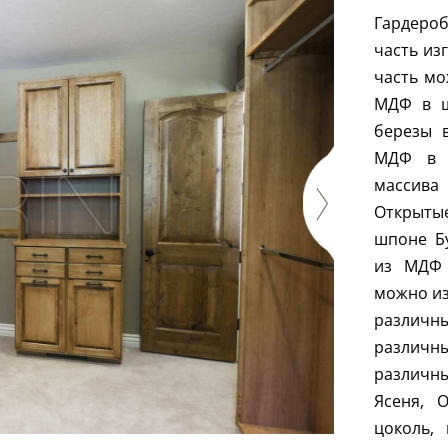
Гардероб
часть из
часть мо
МДФ в ш
березы 
МДФ в И
массива
Открыты
шпоне Бу
из МДФ 
можно из
различн
различны
различн
Ясеня, 
цоколь,