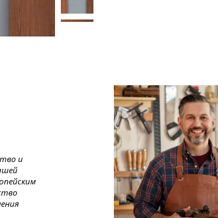
ство и
ашей
ропейским
ество
нения