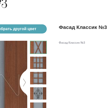
№3
Фасад Классик №3
брать другой цвет
Фасад Классик №3