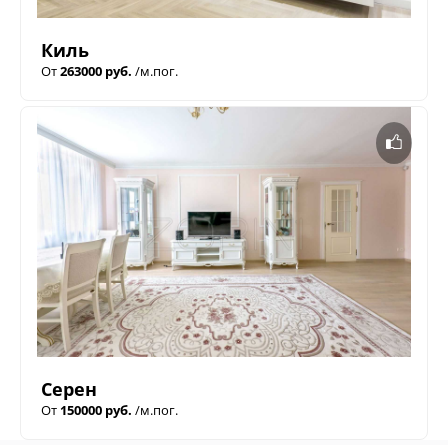
Киль
От
263000 руб.
/м.пог.
Серен
От
150000 руб.
/м.пог.