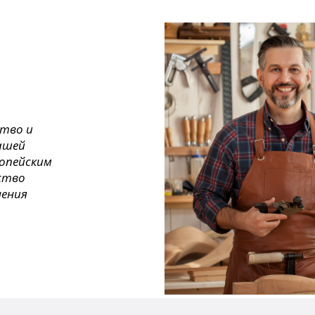
ство и
ашей
ропейским
ество
нения