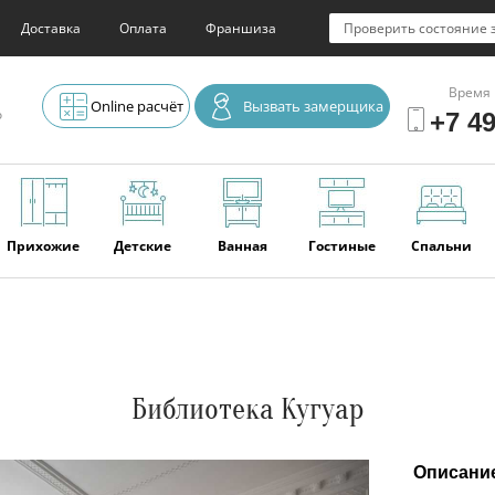
Доставка
Оплата
Франшиза
Проверить состояние 
Время 
Online расчёт
Вызвать замерщика
о
+7 49
Прихожие
Детские
Ванная
Гостиные
Спальни
Элитная
Серванты и
Офис
Наши
Отзывы
мебель
буфеты
последние
работы
Библиотека Кугуар
Описани