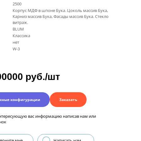
2500
Корпус МДФ в шпоне Бука. Цоколь массив Бука,
Карниз массив Бука, Фасады массив Бука. Стекло
витраж.
BLUM
Классика
нет
W-3
00000 руб./шт
жные конфигурации
Заказать
нтересующую вас информацию написав нам или
нок
воните мне
Написать нам