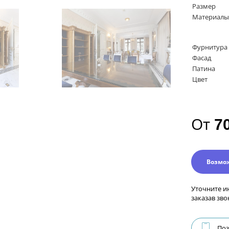
Размер
Материалы
Фурнитура
Фасад
Патина
Цвет
От
7
Возмо
Уточните и
заказав зво
Поз