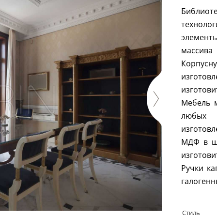
Библиот
техноло
элементы
массива
Корпус
изготов
изготови
Мебель 
любых 
изготовл
МДФ в ш
изготов
Ручки ка
галогенн
Стиль