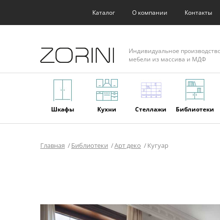
Каталог
О компании
Контакты
Индивидуальное производств
мебели из массива и МДФ
Шкафы
Кухни
Стеллажи
Библиотеки
Главная
Библиотеки
Арт деко
Кугуар
Фасады
Торговое
Мягкая
Мебель из
оборудование
мебель
массива