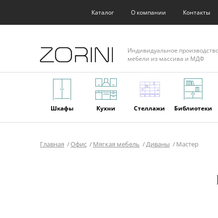
Каталог
О компании
Контакты
Индивидуальное производств
мебели из массива и МДФ
Шкафы
Кухни
Стеллажи
Библиотеки
Главная
Офис
Мягкая мебель
Диваны
Мастер
Фасады
Торговое
Мягкая
Мебель из
оборудование
мебель
массива