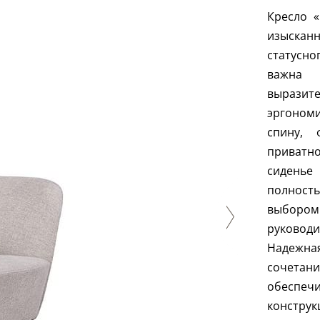
Кресло «
изыскан
статусно
важна 
вырази
эргоном
спину,
приватн
сиденье
полность
выборо
руковод
Надежна
сочетан
обеспе
констру