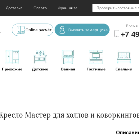
Доставка
Оплата
Франшиза
Проверить состояние 
Время 
Online расчёт
Вызвать замерщика
о
+7 49
Прихожие
Детские
Ванная
Гостиные
Спальни
Элитная
Серванты и
Офис
Наши
Отзывы
мебель
буфеты
последние
работы
Кресло Мастер для холлов и коворкинго
Описани