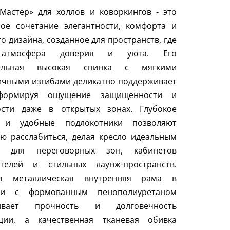
Мастер» для холлов и коворкингов - это
ное сочетание элегантности, комфорта и
го дизайна, созданное для пространств, где
атмосфера доверия и уюта. Его
тельная высокая спинка с мягкими
ичными изгибами деликатно поддерживает
 формируя ощущение защищенности и
ости даже в открытых зонах. Глубокое
 и удобные подлокотники позволяют
ю расслабиться, делая кресло идеальным
м для переговорных зон, кабинетов
ителей и стильных лаунж-пространств.
я металлическая внутренняя рама в
ии с формованным пенополиуретаном
чивает прочность и долговечность
кции, а качественная тканевая обивка