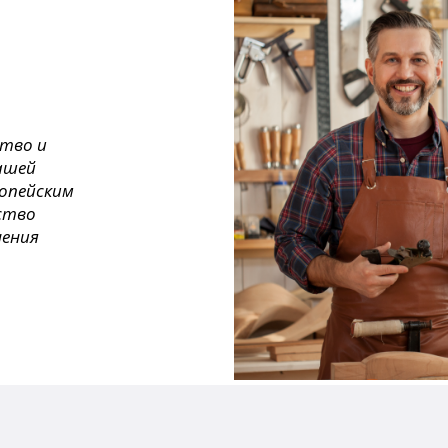
ство и
ашей
ропейским
ество
нения