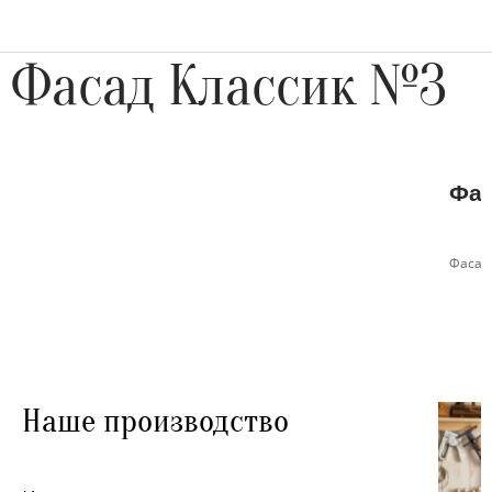
Фасад Классик №3
Фас
Фасад
Наше производство