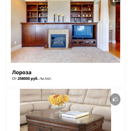
Лороза
От
258000 руб.
/м.пог.