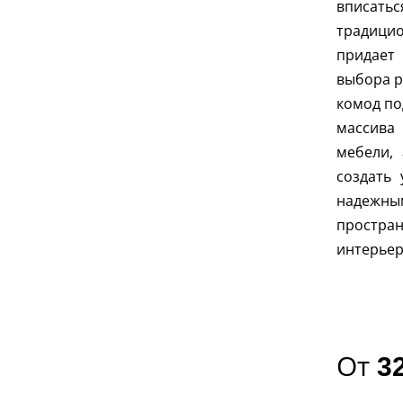
вписатьс
традици
придает
выбора р
комод по
массива
мебели, 
создать
надеж
простра
интерьер
От
3