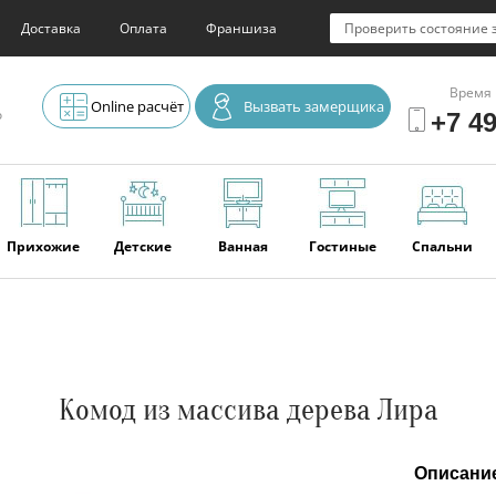
Доставка
Оплата
Франшиза
Проверить состояние 
Время 
Online расчёт
Вызвать замерщика
о
+7 49
Прихожие
Детские
Ванная
Гостиные
Спальни
Элитная
Серванты и
Офис
Наши
Отзывы
мебель
буфеты
последние
работы
Комод из массива дерева Лира
Описани