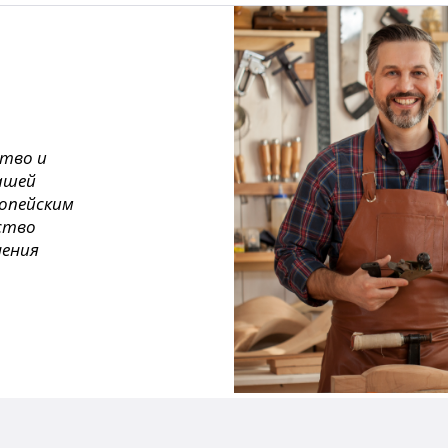
ство и
ашей
ропейским
ество
нения