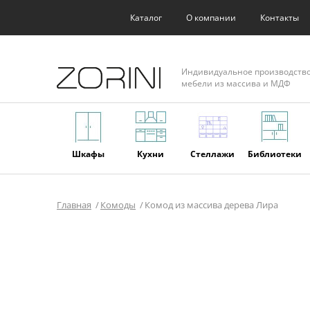
Каталог
О компании
Контакты
Индивидуальное производств
мебели из массива и МДФ
Шкафы
Кухни
Стеллажи
Библиотеки
Главная
Комоды
Комод из массива дерева Лира
Фасады
Торговое
Мягкая
Мебель из
оборудование
мебель
массива