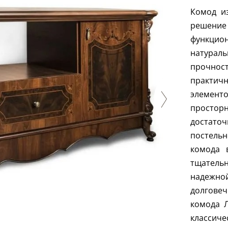
Комод и
решение
функцион
натураль
прочност
практич
элемен
простор
достат
постельн
комода 
тщател
надежн
долговеч
комода 
классиче