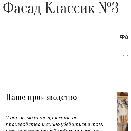
Фасад Классик №3
Фас
Фасад
Наше производство
У нас вы можете приехать на
производство и лично убедиться в том,
что качество нашей мебели ничуть не