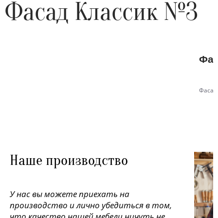
Фасад Классик №3
Фас
Фасад
Наше производство
У нас вы можете приехать на
производство и лично убедиться в том,
что качество нашей мебели ничуть не