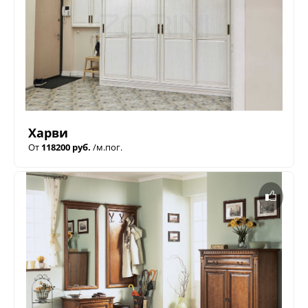
Харви
От
118200 руб.
/м.пог.