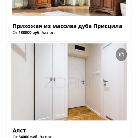
Прихожая из массива дуба Присцила
От
138000 руб.
/м.пог.
Алст
От
54000 руб.
/м.пог.