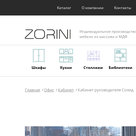
Каталог
О компании
Контакты
Индивидуальное производств
мебели из массива и МДФ
Шкафы
Кухни
Стеллажи
Библиотеки
Главная
Офис
Кабинет
Кабинет руководителя Солид
Фасады
Торговое
Мягкая
Мебель из
оборудование
мебель
массива