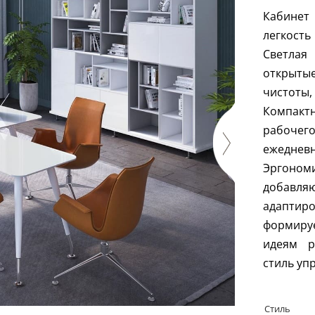
Кабинет 
легкост
Светлая 
открыты
чистот
Компак
рабоче
ежедне
Эргоном
добавляю
адаптир
формируе
идеям р
стиль уп
Стиль