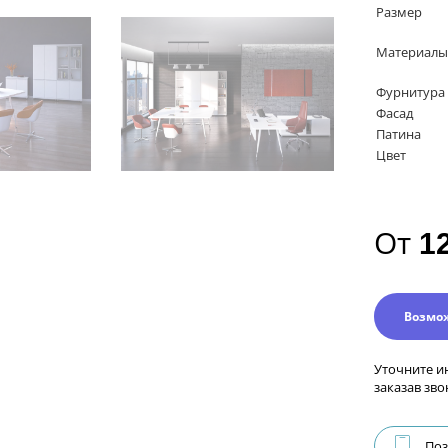
Размер
Материалы
Фурнитура
Фасад
Патина
Цвет
От
1
Возмо
Уточните и
заказав зво
Поз