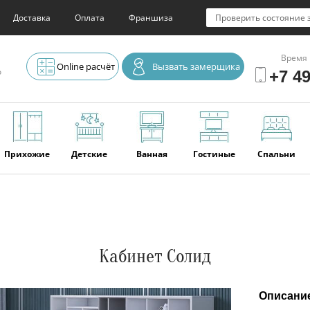
Доставка
Оплата
Франшиза
Проверить состояние 
Время 
Online расчёт
Вызвать замерщика
о
+7 49
Прихожие
Детские
Ванная
Гостиные
Спальни
Элитная
Серванты и
Офис
Наши
Отзывы
мебель
буфеты
последние
работы
Кабинет Солид
Описани