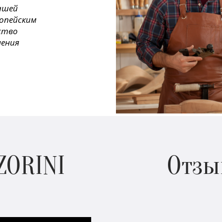
ашей
ропейским
ество
нения
ZORINI
Отзы