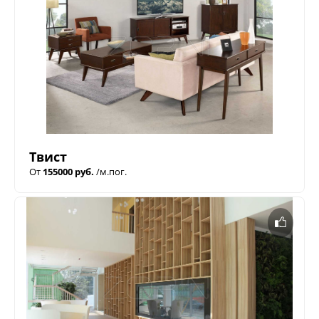
Твист
От
155000 руб.
/м.пог.