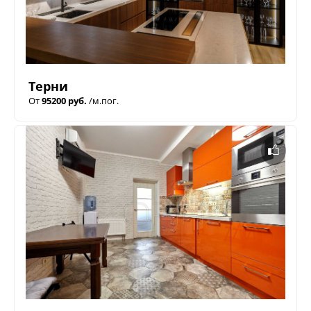
Терни
От
95200 руб.
/м.пог.