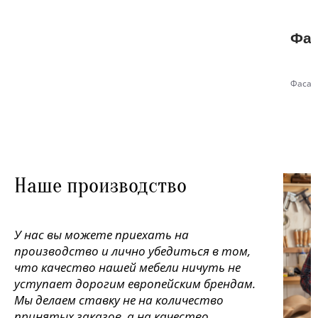
Фас
Фасад
Наше производство
У нас вы можете приехать на
производство и лично убедиться в том,
что качество нашей мебели ничуть не
уступает дорогим европейским брендам.
Мы делаем ставку не на количество
принятых заказов, а на качество