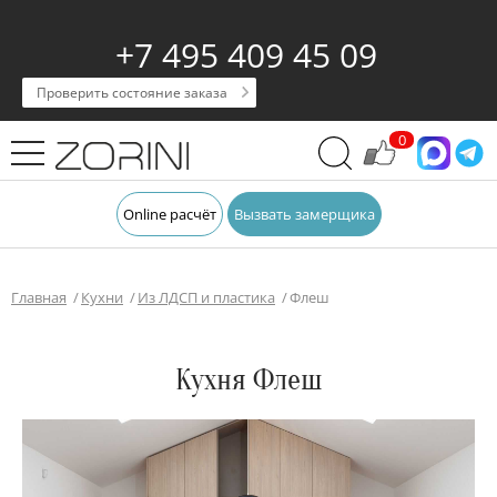
+7 495 409 45 09
Проверить состояние заказа
0
Online расчёт
Вызвать замерщика
Главная
Кухни
Из ЛДСП и пластика
Флеш
Кухня Флеш