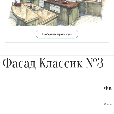
Выбрать премиум
Фасад Классик №3
Фас
Фасад