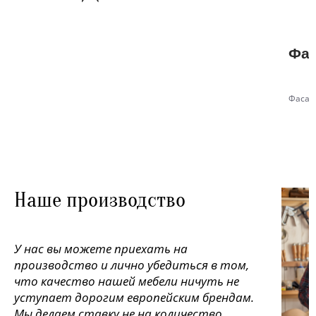
Фас
Фасад
Наше производство
У нас вы можете приехать на
производство и лично убедиться в том,
что качество нашей мебели ничуть не
уступает дорогим европейским брендам.
Мы делаем ставку не на количество