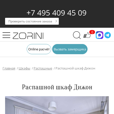
+7 495 409 45 09
Проверить состояние заказа
0
Online расчёт
Вызвать замерщика
Главная
Шкафы
Распашные
Распашной шкаф Дижон
Распашной шкаф Дижон