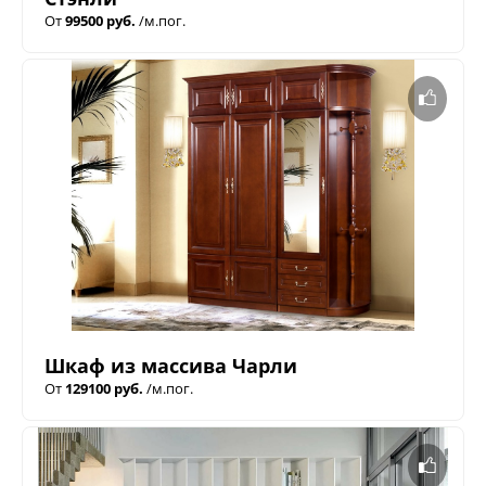
От
99500 руб.
/м.пог.
Шкаф из массива Чарли
От
129100 руб.
/м.пог.