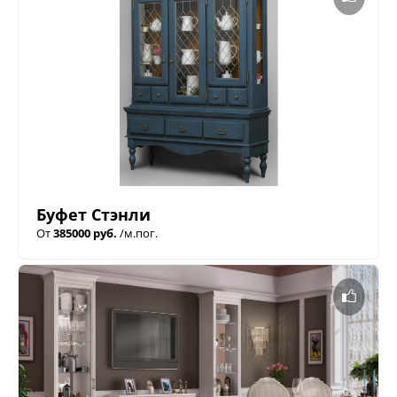
Буфет Стэнли
От
385000 руб.
/м.пог.