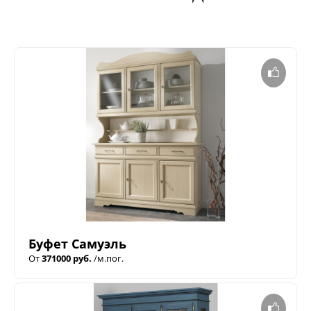
Буфет Самуэль
От
371000 руб.
/м.пог.