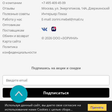
О компании
+7 495 409 45 09
Отзывы
Москва, ул. Энергетиков, 14А, Дзержинский
Полезные советы
Интерьер Плаза
Работа у нас
E-mail: zorini.mebel@mail.ru
Оптовикам
Поставщикам
Обмен и возврат
© 2026 ООО «ЗОРИНИ»
Карта сайта
Политика
конфиденциальности
Подпишись на акции и скидки
Отправляя свои данные, вы соглашаетесь с политикой обработки
Используя данный сайт, вы даете свое согласие на
Принять
персональных данных
использование нами Cookies с целью сбора