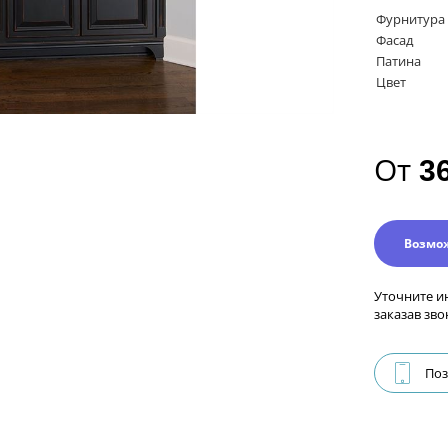
Фурнитура
Фасад
Патина
Цвет
От
3
Возмо
Уточните и
заказав зво
Поз