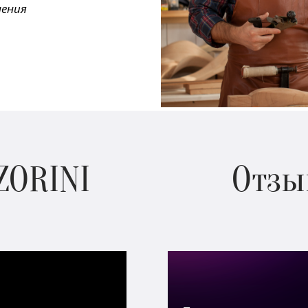
нения
ZORINI
Отзы