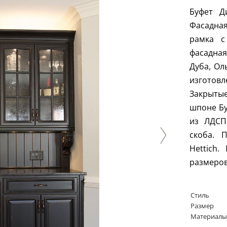
Буфет Д
Фасадная
рамка с
фасадная
Дуба, Ол
изготов
Закрыты
шпоне Бу
из ЛДСП
скоба. 
Hettich
размеров
Стиль
Размер
Материалы