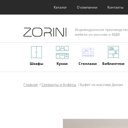
Каталог
О компании
Контакты
Индивидуальное производств
мебели из массива и МДФ
Шкафы
Кухни
Стеллажи
Библиотеки
Главная
Серванты и буфеты
Буфет из массива Дилан
Фасады
Торговое
Мягкая
Мебель из
оборудование
мебель
массива