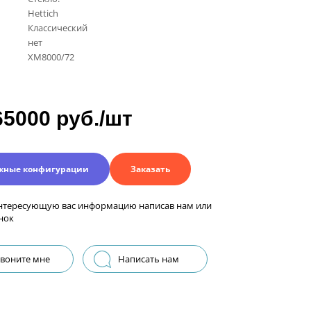
Hettich
Классический
нет
ХM8000/72
65000 руб./шт
жные конфигурации
Заказать
нтересующую вас информацию написав нам или
нок
воните мне
Написать нам