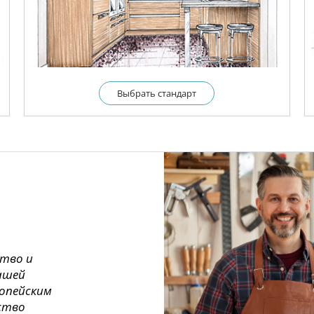
Выбрать cтандарт
ство и
ашей
ропейским
ество