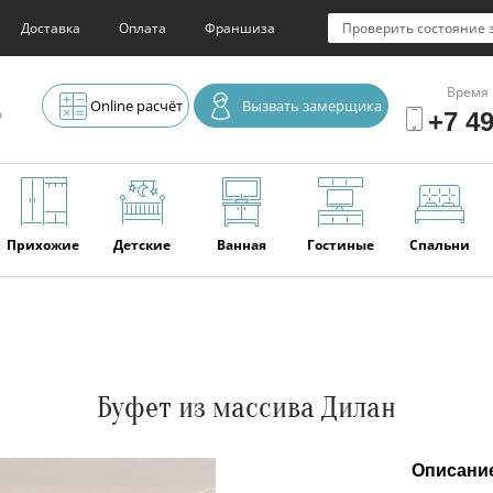
Доставка
Оплата
Франшиза
Проверить состояние 
Время 
Online расчёт
Вызвать замерщика
о
+7 49
Прихожие
Детские
Ванная
Гостиные
Спальни
Элитная
Серванты и
Офис
Наши
Отзывы
мебель
буфеты
последние
работы
Буфет из массива Дилан
Описани