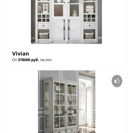
Vivian
От
378000 руб.
/м.пог.