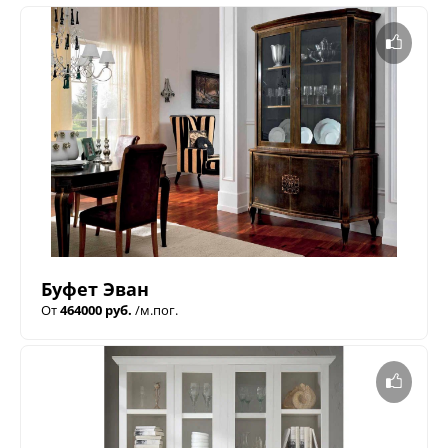
Буфет Эван
От
464000 руб.
/м.пог.