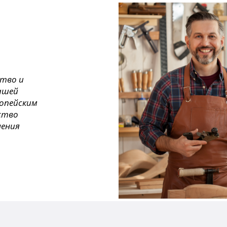
ство и
ашей
ропейским
ество
нения