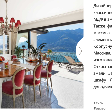
Дизайне
классиче
МДФ в эм
Также фа
массива 
элементы
Корпусн
Массив
изготов
Открыты
эмали. З
шкафу Л
доводчи
Стиль
Размер