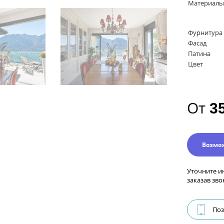
Материалы
Фурнитура
Фасад
Патина
Цвет
От
3
Возмо
Уточните и
заказав зво
Поз