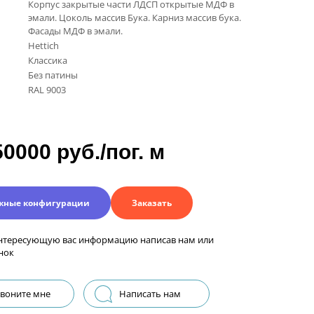
Корпус закрытые части ЛДСП открытые МДФ в
эмали. Цоколь массив Бука. Карниз массив бука.
Фасады МДФ в эмали.
Hettich
Классика
Без патины
RAL 9003
50000 руб./пог. м
жные конфигурации
Заказать
нтересующую вас информацию написав нам или
нок
воните мне
Написать нам