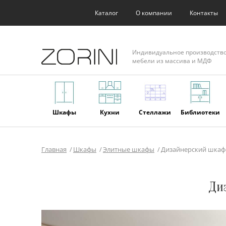
Каталог
О компании
Контакты
Индивидуальное производств
мебели из массива и МДФ
Шкафы
Кухни
Стеллажи
Библиотеки
Главная
Шкафы
Элитные шкафы
Дизайнерский шкаф-
Фасады
Торговое
Мягкая
Мебель из
оборудование
мебель
массива
Ди