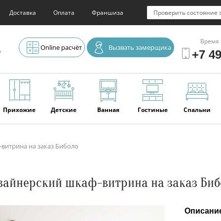
Доставка
Оплата
Франшиза
Проверить состояние 
Время 
Online расчёт
Вызвать замерщика
о
+7 49
Прихожие
Детские
Ванная
Гостиные
Спальни
витрина на заказ Биболо
Элитная
Серванты и
Офис
Наши
Отзывы
мебель
буфеты
последние
работы
зайнерский шкаф-витрина на заказ Биб
Описани