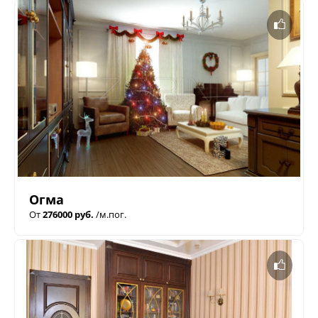
Огма
От
276000 руб.
/м.пог.