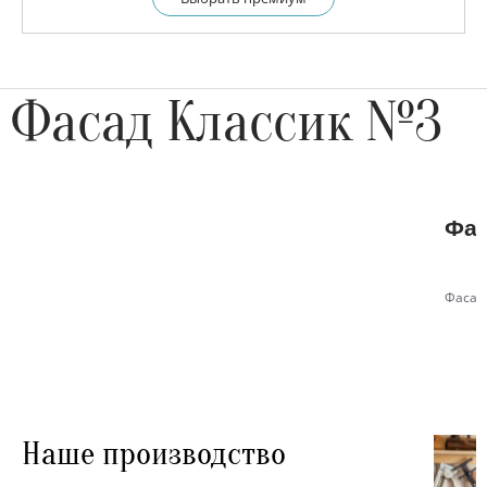
Фасад Классик №3
Фас
Фасад
Наше производство