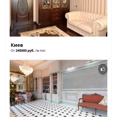
Киев
От
245000 руб.
/м.пог.