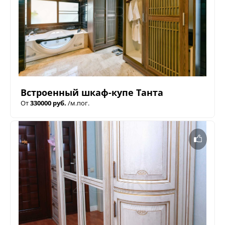
Встроенный шкаф-купе Танта
От
330000 руб.
/м.пог.