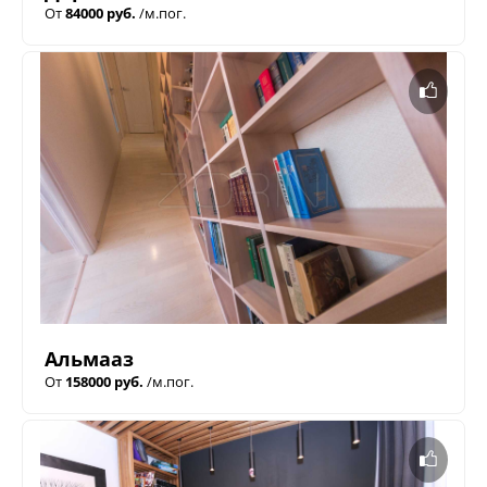
От
84000 руб.
/м.пог.
Альмааз
От
158000 руб.
/м.пог.