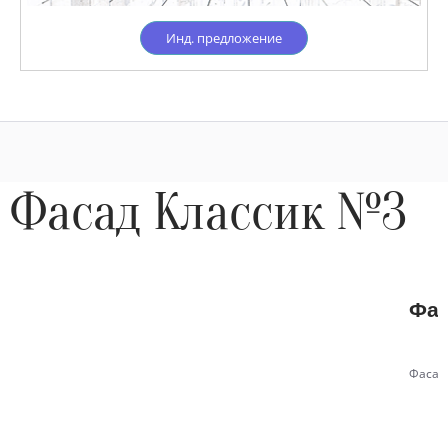
Инд. предложение
Фасад Классик №3
Фас
Фасад