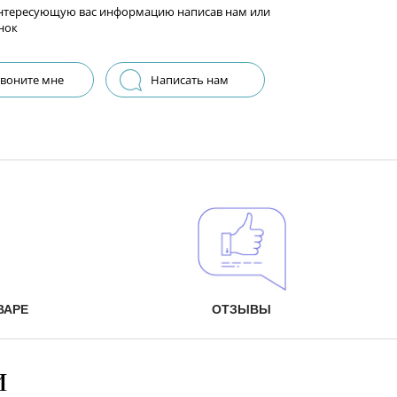
нтересующую вас информацию написав нам или
нок
воните мне
Написать нам
ВАРЕ
ОТЗЫВЫ
и