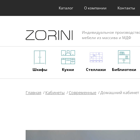
Каталог
О компании
Контакты
Индивидуальное производств
мебели из массива и МДФ
Шкафы
Кухни
Стеллажи
Библиотеки
Главная
Кабинеты
Современные
Домашний кабинет 
Фасады
Торговое
Мягкая
Мебель из
оборудование
мебель
массива