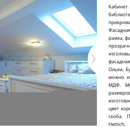
Кабинет 
библио
прикрова
Фасадная
рамка, ф
прозрач
изголов
фасадная
Ольхи, Б
можно и
МДФ. Ме
размеро
изготовл
цвет кор
скоба. 
Hettich
.