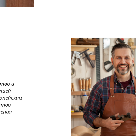
ство и
ашей
ропейским
ество
нения