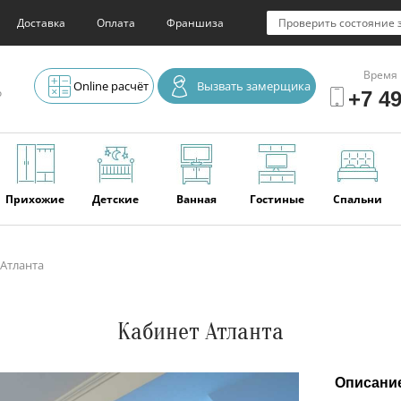
Доставка
Оплата
Франшиза
Проверить состояние 
Время 
Online расчёт
Вызвать замерщика
о
+7 49
Прихожие
Детские
Ванная
Гостиные
Спальни
Атланта
Элитная
Серванты и
Офис
Наши
Отзывы
мебель
буфеты
последние
работы
Кабинет Атланта
Описани