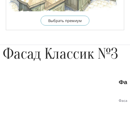
Выбрать премиум
Фасад Классик №3
Фас
Фасад