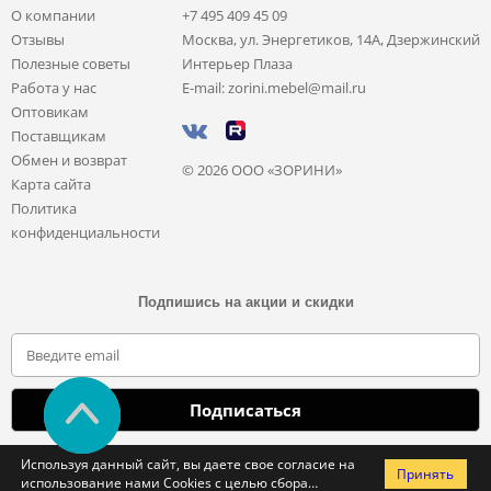
О компании
+7 495 409 45 09
Отзывы
Москва, ул. Энергетиков, 14А, Дзержинский
Полезные советы
Интерьер Плаза
Работа у нас
E-mail: zorini.mebel@mail.ru
Оптовикам
Поставщикам
Обмен и возврат
© 2026 ООО «ЗОРИНИ»
Карта сайта
Политика
конфиденциальности
Подпишись на акции и скидки
Отправляя свои данные, вы соглашаетесь с политикой обработки
Используя данный сайт, вы даете свое согласие на
Принять
персональных данных
использование нами Cookies с целью сбора