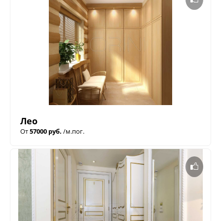
Лео
От
57000 руб.
/м.пог.