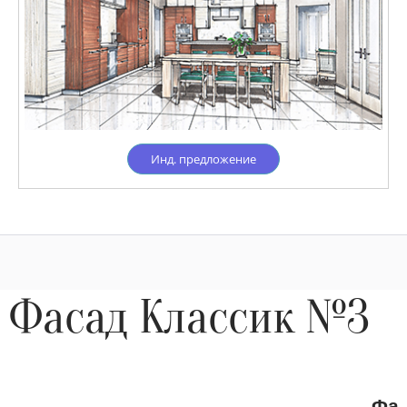
Инд. предложение
Фасад Классик №3
Фас