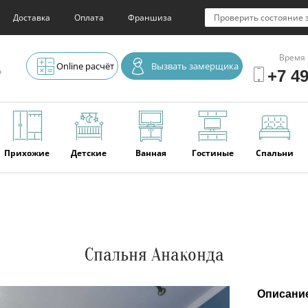
Доставка
Оплата
Франшиза
Проверить состояние 
Время 
Online расчёт
Вызвать замерщика
о
+7 49
Прихожие
Детские
Ванная
Гостиные
Спальни
Элитная
Серванты и
Офис
Наши
Отзывы
мебель
буфеты
последние
работы
Спальня Анаконда
Описани