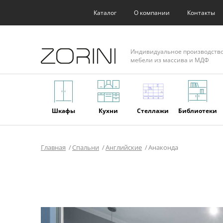
Каталог
О компании
Контакты
Индивидуальное производств
мебели из массива и МДФ
Шкафы
Кухни
Стеллажи
Библиотеки
Главная
Спальни
Английские
Анаконда
Фасады
Торговое
Мягкая
Мебель из
оборудование
мебель
массива