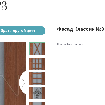
№3
Фасад Классик №3
брать другой цвет
Фасад Классик №3