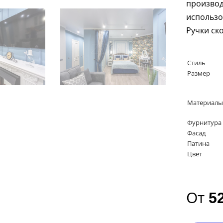
произво
использо
Ручки ск
Стиль
Размер
Материалы
Фурнитура
Фасад
Патина
Цвет
От
5