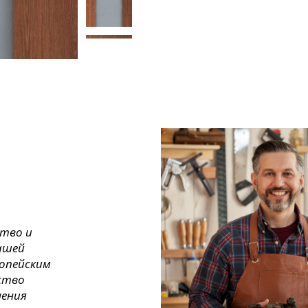
ство и
ашей
ропейским
ество
нения