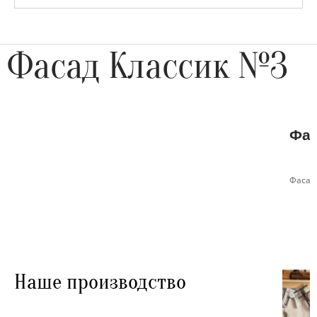
Фасад Классик №3
Фас
Фасад
Наше производство