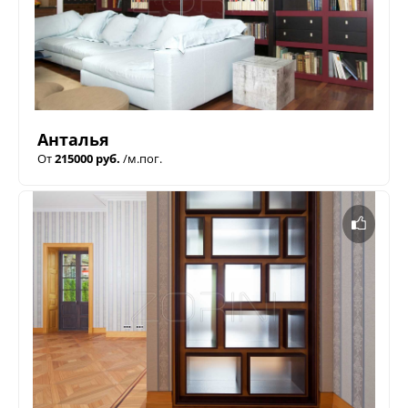
Анталья
От
215000 руб.
/м.пог.