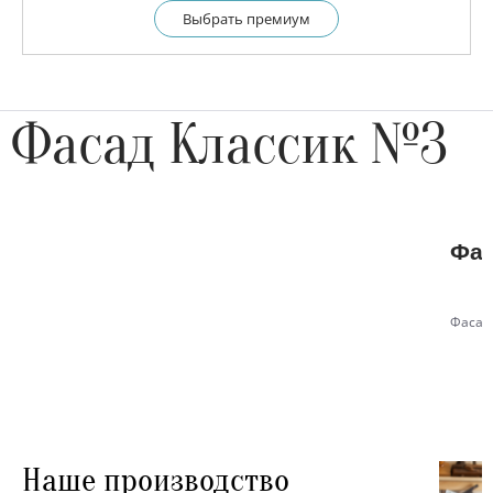
Выбрать премиум
Фасад Классик №3
Фас
Фасад
Наше производство