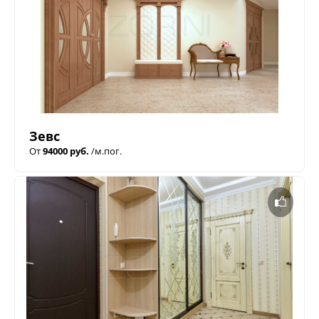
Зевс
От
94000 руб.
/м.пог.