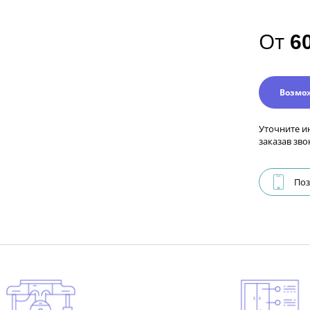
От
6
Возмо
Уточните и
заказав зво
Поз