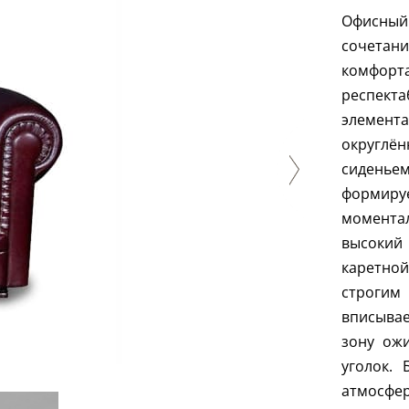
Офисный
сочетан
комфорта
респект
элемен
округлё
сиденье
формиру
момента
высокий
каретно
строгим
вписывае
зону ож
уголок. 
атмосфе