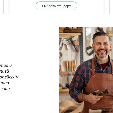
Выбрать cтандарт
ство и
ашей
ропейским
ество
нения