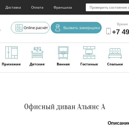
Доставка
Оплата
Франшиза
Проверить состояние 
Время 
Online расчёт
Вызвать замерщика
о
+7 49
Прихожие
Детские
Ванная
Гостиные
Спальни
Элитная
Серванты и
Офис
Наши
Отзывы
мебель
буфеты
последние
работы
Офисный диван Альянс А
Описани