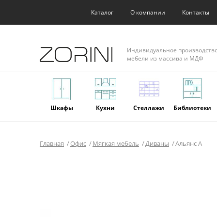
Каталог
О компании
Контакты
Индивидуальное производств
мебели из массива и МДФ
Шкафы
Кухни
Стеллажи
Библиотеки
Главная
Офис
Мягкая мебель
Диваны
Альянс А
Фасады
Торговое
Мягкая
Мебель из
оборудование
мебель
массива