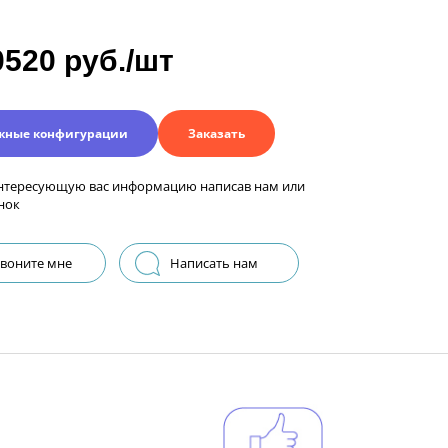
0520 руб./шт
жные конфигурации
Заказать
нтересующую вас информацию написав нам или
нок
воните мне
Написать нам