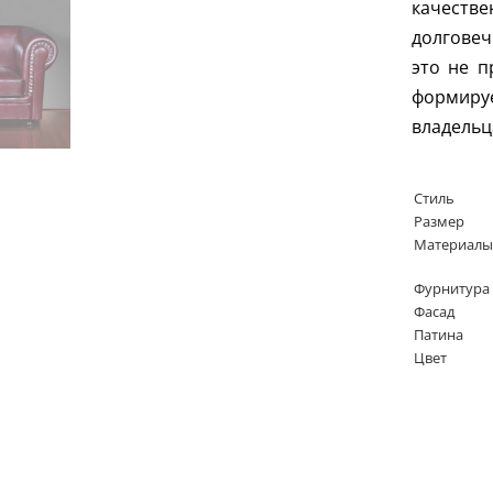
качест
долговеч
это не п
формируе
владельц
Стиль
Размер
Материалы
Фурнитура
Фасад
Патина
Цвет