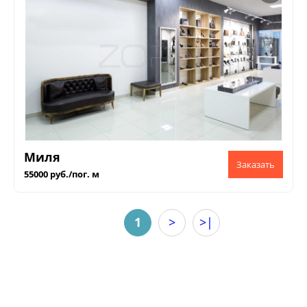
Миля
55000 руб./пог. м
1
>
>|