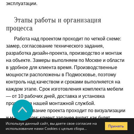
эксплуатации.
Этапы работы и организация
процесса
Работа над проектом проходит по четкой схеме:
замер, согласование технического задания,
разработка дизайн-проекта, производство и монтаж
на объекте. Замеры выполняем по Москве и области
в удобное для клиента время. Производственные
мощности расположены в Подмосковье, поэтому
контроль над качеством и сроками выполняется на
каждом этапе. Срок изготовления комплекта мебели
— от 10 рабочих дней, доставка и установка
проводятся нашей монтажной службой.
Согласование проекта проходит по визуализации
и материалам: клиент заранее видит, как будет
Используя данный сайт, вы даете свое согласие на
выглядеть готовое оборудование, как размещаются
Принять
использование нами Cookies с целью сбора
витрины и стойки, каким образом распределено
статистики посещаемости сайта и предоставления