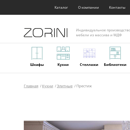
Каталог
О компании
Контакты
Индивидуальное производств
мебели из массива и МДФ
Шкафы
Кухни
Стеллажи
Библиотеки
Главная
Кухни
Элитные
Престиж
Фасады
Торговое
Мягкая
Мебель из
оборудование
мебель
массива