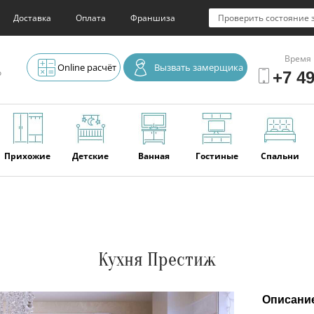
Доставка
Оплата
Франшиза
Проверить состояние 
Время 
Online расчёт
Вызвать замерщика
о
+7 49
Прихожие
Детские
Ванная
Гостиные
Спальни
Элитная
Серванты и
Офис
Наши
Отзывы
мебель
буфеты
последние
работы
Кухня Престиж
Описани