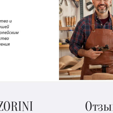
ство и
ашей
ропейским
ество
нения
ZORINI
Отзы