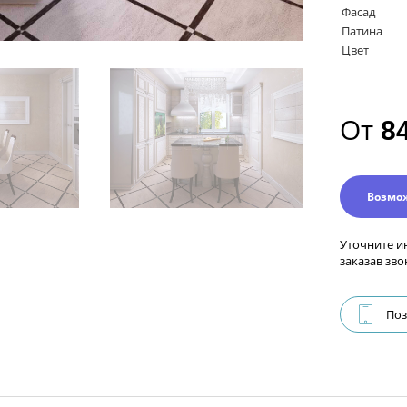
Фасад
Патина
Цвет
От
8
Возмо
Уточните и
заказав зво
Поз