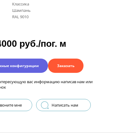
Классика
Шампань
RAL 9010
4000 руб./пог. м
жные конфигурации
Заказать
нтересующую вас информацию написав нам или
нок
воните мне
Написать нам